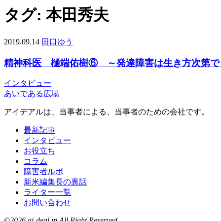
タグ:
本田秀夫
2019.09.14
田口ゆう
精神科医 樋端佑樹⑥ ～発達障害は生き方次第で
インタビュー
あいである広場
アイデアルは、当事者による、当事者のための会社です。
最新記事
インタビュー
お役立ち
コラム
障害者ルポ
新米編集長の裏話
ライター一覧
お問い合わせ
©2026 ai-deal.jp All Right Reserved.