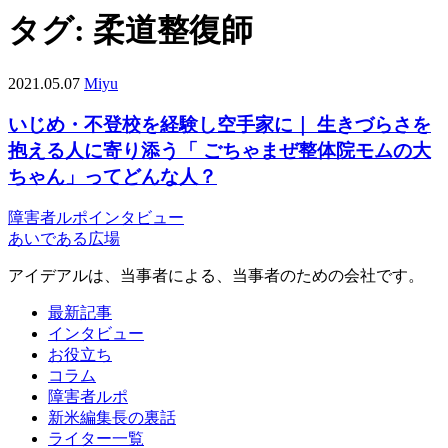
タグ:
柔道整復師
2021.05.07
Miyu
いじめ・不登校を経験し空手家に｜ 生きづらさを
抱える人に寄り添う「 ごちゃまぜ整体院モムの大
ちゃん」ってどんな人？
障害者ルポ
インタビュー
あいである広場
アイデアルは、当事者による、当事者のための会社です。
最新記事
インタビュー
お役立ち
コラム
障害者ルポ
新米編集長の裏話
ライター一覧