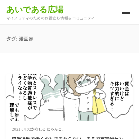
あいである広場
マイノリティのためのお役立ち情報＆コミュニティ
タグ:
漫画家
2021.04.02
かなしろ にゃんこ。
感覚過敏で働くのもままならない｜まるで有害物セン