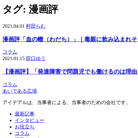
タグ:
漫画評
2021.04.01
村田らむ
漫画評「血の轍（わだち）」｜毒親に飲み込まれそ
コラム
2021.01.15
田口ゆう
【漫画評】「発達障害で問題児でも働けるのは理由
コラム
あいである広場
アイデアルは、当事者による、当事者のための会社です。
最新記事
インタビュー
お役立ち
コラム