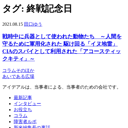
タグ:
終戦記念日
2021.08.15
田口ゆう
戦時中に兵器として使われた動物たち ～人間を
守るために軍用化された 駆け回る「イヌ地雷」
CIAのスパイとして利用された「アコースティッ
クキティ」～
コラム
そのほか
あいである広場
アイデアルは、当事者による、当事者のための会社です。
最新記事
インタビュー
お役立ち
コラム
障害者ルポ
新米編集長の裏話