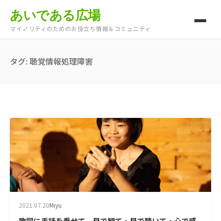
あいである広場
マイノリティのためのお役立ち情報＆コミュニティ
タグ:
聴覚情報処理障害
2021.07.20
Miyu
歌詞に手話を乗せて。目で観て・目で聴いて・心で感