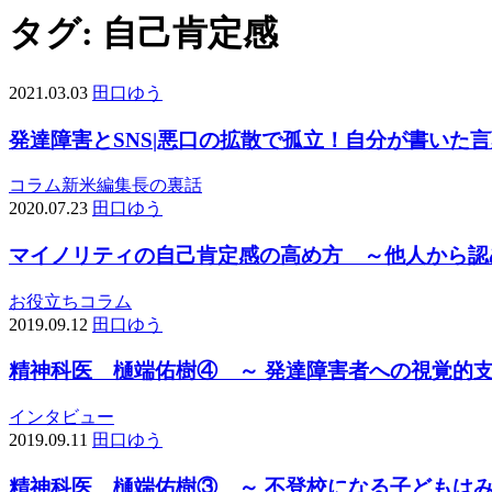
タグ:
自己肯定感
2021.03.03
田口ゆう
発達障害とSNS|悪口の拡散で孤立！自分が書いた
コラム
新米編集長の裏話
2020.07.23
田口ゆう
マイノリティの自己肯定感の高め方 ～他人から認
お役立ち
コラム
2019.09.12
田口ゆう
精神科医 樋端佑樹④ ～ 発達障害者への視覚的
インタビュー
2019.09.11
田口ゆう
精神科医 樋端佑樹③ ～ 不登校になる子どもは