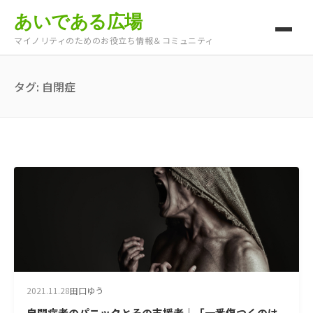
あいである広場
マイノリティのためのお役立ち情報＆コミュニティ
タグ:
自閉症
2021.11.28
田口ゆう
自閉症者のパニックとその支援者｜「一番傷つくのは