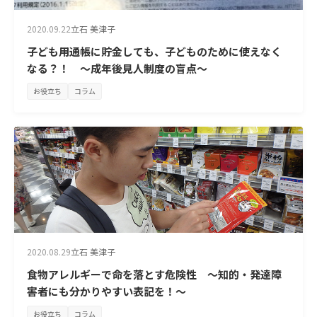
2020.09.22
立石 美津子
子ども用通帳に貯金しても、子どものために使えなく
なる？！ ～成年後見人制度の盲点～
お役立ち
コラム
2020.08.29
立石 美津子
食物アレルギーで命を落とす危険性 ～知的・発達障
害者にも分かりやすい表記を！～
お役立ち
コラム