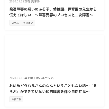
2020.07.17
立石 美津子
発達障害の疑いのある子、幼稚園、保育園の先生から
伝えてほしい ～障害受容のプロセスと二次障害～
コラム
そのほか
2020.02.13
奥平綾子＠ハルヤンネ
おめめどうハルさんのなんということもない話～「え
らぶ」ができていない知的障害を伴う自閉症児～
お役立ち