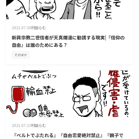
2021.07.30
村田らむ
新興宗教二世信者が天真爛漫に勧誘する現実|『信仰の
自由』は誰のためにある？
そのほか
2021.07.23
村田らむ
『ベルトでぶたれる』『自由恋愛絶対禁止』『親子で