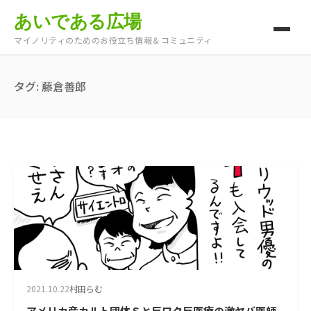
あいである広場
マイノリティのためのお役立ち情報＆コミュニティ
タグ:
藤倉善郎
2021.10.22
村田らむ
アメリカ産カルト団体Ｓと反ワク反医療の激ヤバ医師