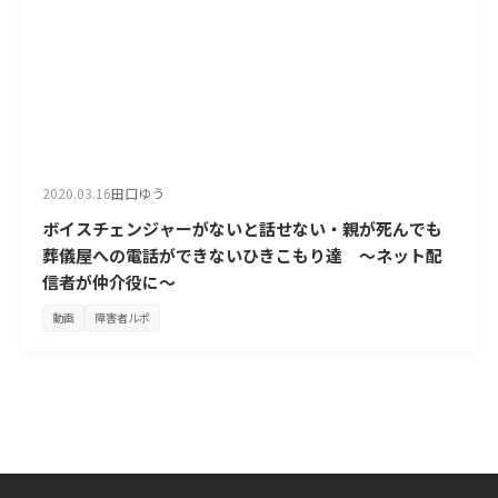
2020.03.16
田口ゆう
ボイスチェンジャーがないと話せない・親が死んでも
葬儀屋への電話ができないひきこもり達 ～ネット配
信者が仲介役に～
動画
障害者ルポ