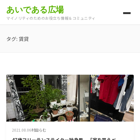
あいである広場
マイノリティのためのお役立ち情報＆コミュニティ
タグ:
賃貸
2021.08.06
村田らむ
47歳フリーランスライター独身男。「家を買うべ