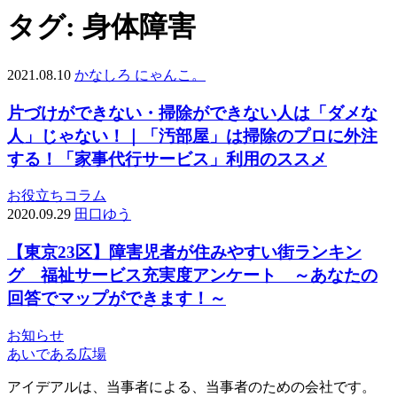
タグ:
身体障害
2021.08.10
かなしろ にゃんこ。
片づけができない・掃除ができない人は「ダメな
人」じゃない！｜「汚部屋」は掃除のプロに外注
する！「家事代行サービス」利用のススメ
お役立ち
コラム
2020.09.29
田口ゆう
【東京23区】障害児者が住みやすい街ランキン
グ 福祉サービス充実度アンケート ～あなたの
回答でマップができます！～
お知らせ
あいである広場
アイデアルは、当事者による、当事者のための会社です。