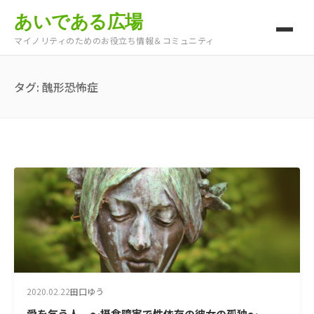
あいである広場
マイノリティのためのお役立ち情報＆コミュニティ
タグ:
醜形恐怖症
2020.02.22
田口ゆう
愛を乞う人 ～摂食障害で性依存の彼女の孤独～