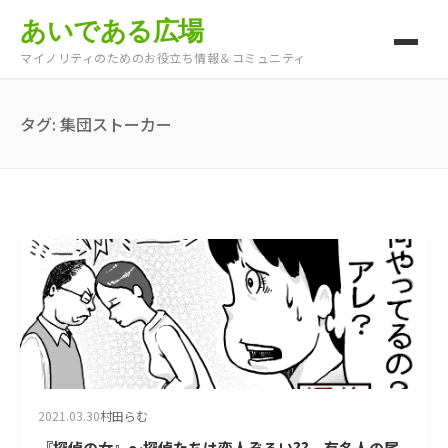
あいである広場
マイノリティのためのお役立ち情報＆コミュニティ
タグ:
集団ストーカー
2021.03.30
村田らむ
『探偵の女』～探偵たちは変人ぞろい?? 有名人の尾