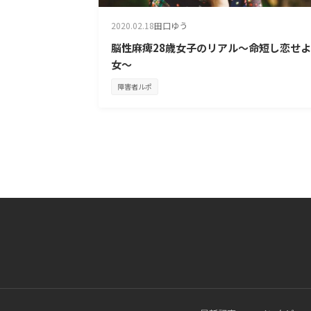
2020.02.18
田口ゆう
脳性麻痺28歳女子のリアル～命短し恋せ
女～
障害者ルポ