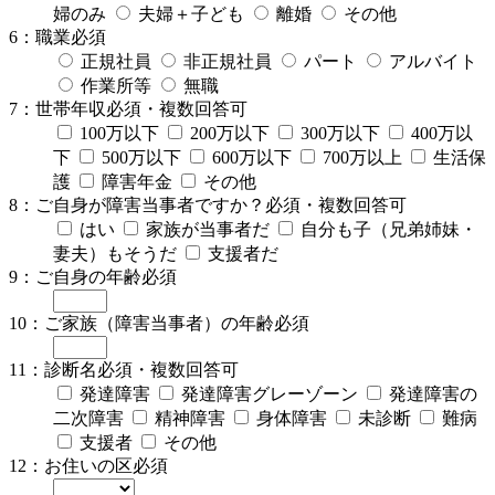
婦のみ
夫婦＋子ども
離婚
その他
6：職業
必須
正規社員
非正規社員
パート
アルバイト
作業所等
無職
7：世帯年収
必須・複数回答可
100万以下
200万以下
300万以下
400万以
下
500万以下
600万以下
700万以上
生活保
護
障害年金
その他
8：ご自身が障害当事者ですか？
必須・複数回答可
はい
家族が当事者だ
自分も子（兄弟姉妹・
妻夫）もそうだ
支援者だ
9：ご自身の年齢
必須
10：ご家族（障害当事者）の年齢
必須
11：診断名
必須・複数回答可
発達障害
発達障害グレーゾーン
発達障害の
二次障害
精神障害
身体障害
未診断
難病
支援者
その他
12：お住いの区
必須