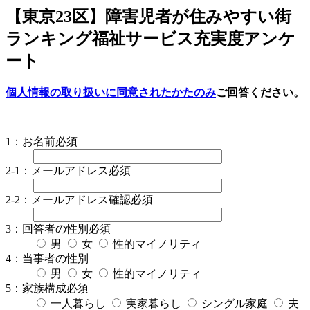
【東京23区】障害児者が住みやすい街
ランキング福祉サービス充実度アンケ
ート
個人情報の取り扱いに同意されたかたのみ
ご回答ください。
1：お名前
必須
2-1：メールアドレス
必須
2-2：メールアドレス確認
必須
3：回答者の性別
必須
男
女
性的マイノリティ
4：当事者の性別
男
女
性的マイノリティ
5：家族構成
必須
一人暮らし
実家暮らし
シングル家庭
夫