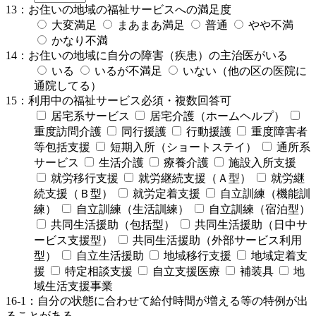
13：お住いの地域の福祉サービスへの満足度
大変満足
まあまあ満足
普通
やや不満
かなり不満
14：お住いの地域に自分の障害（疾患）の主治医がいる
いる
いるが不満足
いない（他の区の医院に
通院してる）
15：利用中の福祉サービス
必須・複数回答可
居宅系サービス
居宅介護（ホームヘルプ）
重度訪問介護
同行援護
行動援護
重度障害者
等包括支援
短期入所（ショートステイ）
通所系
サービス
生活介護
療養介護
施設入所支援
就労移行支援
就労継続支援（Ａ型）
就労継
続支援（Ｂ型）
就労定着支援
自立訓練（機能訓
練）
自立訓練（生活訓練）
自立訓練（宿泊型）
共同生活援助（包括型）
共同生活援助（日中サ
ービス支援型）
共同生活援助（外部サービス利用
型）
自立生活援助
地域移行支援
地域定着支
援
特定相談支援
自立支援医療
補装具
地
域生活支援事業
16-1：自分の状態に合わせて給付時間が増える等の特例が出
ることがある