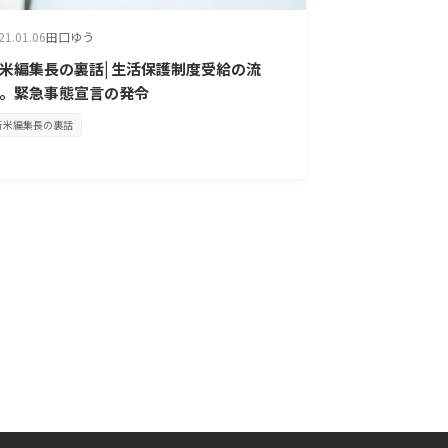
21.01.06
田口ゆう
米編集長の裏話| 生活保護制度受給の流
。緊急事態宣言の発令
新米編集長の裏話