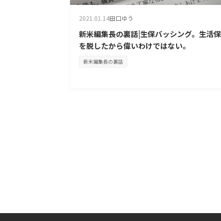
2021.01.14
田口ゆう
新米編集長の裏話|生保バッシング。生活
を脱したから偉いわけではない。
新米編集長の裏話
投
稿
の
ペ
ー