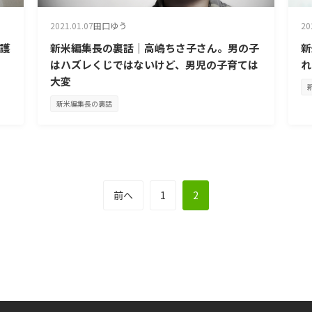
2021.01.07
田口ゆう
20
保護
新米編集長の裏話｜高嶋ちさ子さん。男の子
新
はハズレくじではないけど、男児の子育ては
れ
大変
新米編集長の裏話
前へ
1
2