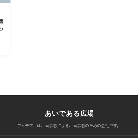
害
う
あいである広場
アイデアルは、当事者による、当事者のための会社です。