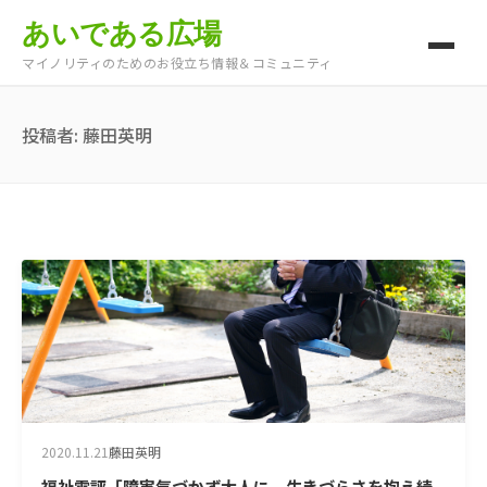
あいである広場
マイノリティのためのお役立ち情報＆コミュニティ
投稿者:
藤田英明
2020.11.21
藤田英明
福祉電評「障害気づかず大人に 生きづらさを抱え続