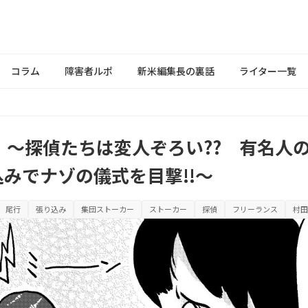
コラム
障害者ルポ
新米編集長の裏話
ライター一覧
』～探偵たちは変人ぞろい?? 有名人
込みでナゾの儀式を目撃!!～
尾行
張り込み
集団ストーカー
ストーカー
探偵
フリーランス
村田