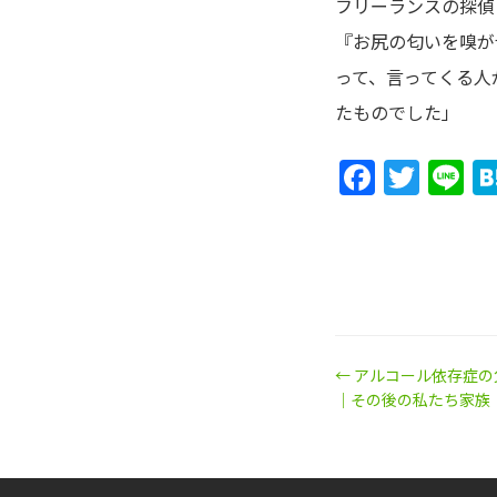
フリーランスの探偵
『お尻の匂いを嗅が
って、言ってくる人
たものでした」
Faceb
Twit
L
← アルコール依存症
｜その後の私たち家族