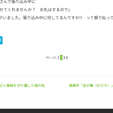
さんで張り込み中に
せてくれませんか？ お礼はするので』
がいました。張り込み中に何してるんですか!! って振り払っ
ook
ter
ine
Hatena
ページ:
1
2
3
4
の父と毒親を切り離した娘の私
漫画評「血の轍（わだち）