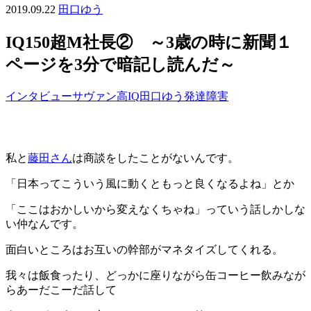
2019.09.22
田口ゆう
IQ150超M社長② ～3歳の時に新聞１
ページを3分で暗記し読んだ～
インタビュー
サヴァン
高IQ
田口ゆう
発達障害
私と
藤田さん
は商談をしたことがないんです。
「日本ってこういう風に動くともっと良くなるよね」とか
「ここはおかしいから変えなくちゃね」っていう話しかしな
い仲なんです。
面白いところはお互いの幹部がマネタイズしてくれる。
我々は飯食ったり、どっかに座りながら缶コーヒー飲みなが
らあーだこーだ話して