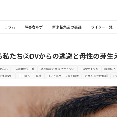
コラム
障害者ルポ
新米編集長の裏話
ライター一覧
る私たち②DVからの逃避と母性の芽生
期忘れ
DVの相談先一覧
発達障害と産後クライシス
DVのサイクル
精神科医
SD併存型）
田口ゆう
母性
コミュニケーション障害
カサンドラ症候群
DV