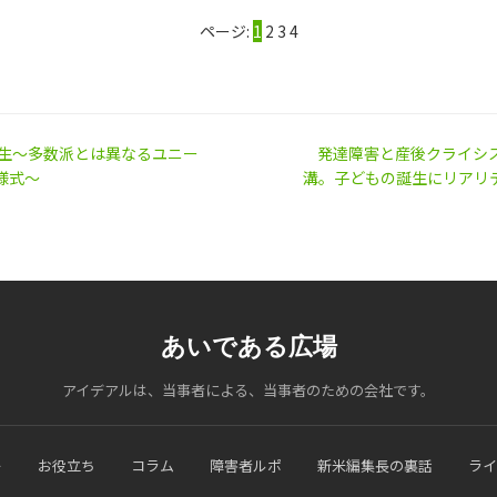
ページ:
1
2
3
4
人生～多数派とは異なるユニー
発達障害と産後クライシ
様式～
溝。子どもの誕生にリアリ
あいである広場
アイデアルは、当事者による、当事者のための会社です。
ー
お役立ち
コラム
障害者ルポ
新米編集長の裏話
ライ