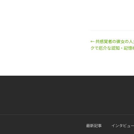
← 共感覚者の彼女の
クで厄介な認知・記憶
最新記事
インタビュ