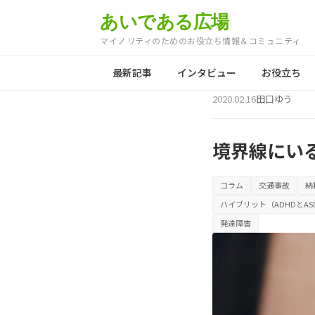
あいである広場
マイノリティのためのお役立ち情報＆コミュニティ
最新記事
インタビュー
お役立ち
2020.02.16
田口ゆう
境界線にい
コラム
交通事故
納
ハイブリット（ADHDとA
発達障害