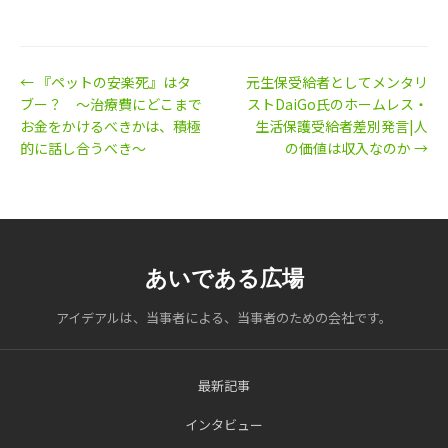
← 『ペットの安楽死』はタ
元生保受給者としてメンタリ
ブー？ ～治療費にどこまで
ストDaiGo氏のホームレス・
お金をかけるべきかは、積極
生活保護受給者差別発言|人
的に話し合うべき～
の価値は収入なのか →
あいである広場
アイデアルは、当事者による、当事者のための会社です。
最新記事
インタビュー