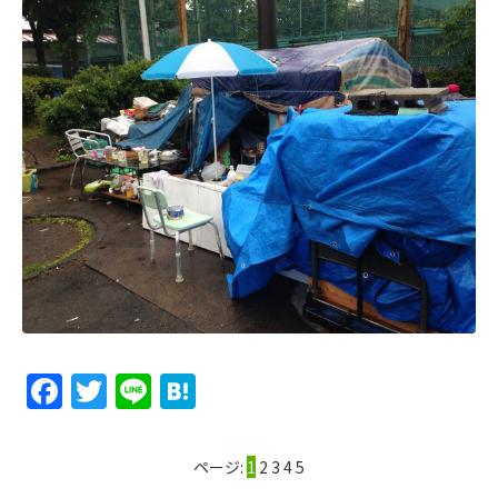
Facebook
Twitter
Line
Hatena
ページ:
1
2
3
4
5