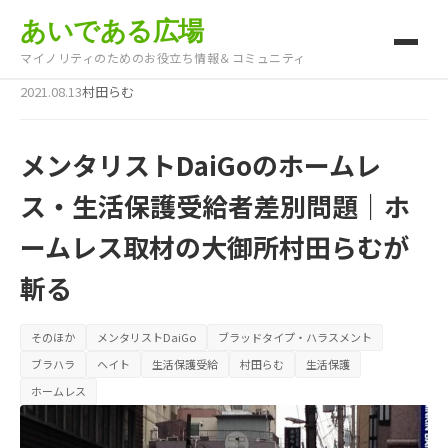
あいである広場
マイノリティのためのお役立ち情報＆コミュニティ
2021.08.13
村田らむ
メンタリストDaiGoのホームレ
ス・生活保護受給者差別問題｜ホ
ームレス取材の大御所村田らむが
斬る
そのほか
メンタリストDaiGo
ブラッドタイプ・ハラスメント
ブラハラ
ヘイト
生活保護受給
村田らむ
生活保護
ホームレス