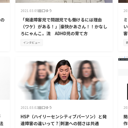
2021.03.05
田口ゆう
20
者の
「発達障害児で問題児でも働けるには理由
ミ
（ワケ）がある！」|豪快かあさん！！かなし
い
ろにゃんこ。流 ADHD児の育て方
害
インタビュー
2021.03.02
田口ゆう
20
が
HSP（ハイリーセンシティブパーソン）と発
簡
法
達障害の違いって？|刺激への弱さは共通
作