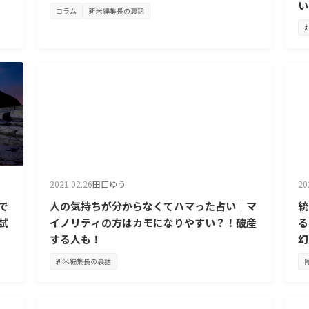
い
コラム
新米編集長の裏話
2021.02.26
田口ゆう
20
で
人の気持ちが分からなくてハマった占い｜マ
統
試
イノリティの方はカモになりやすい？！破産
る
する人も！
幻
新米編集長の裏話