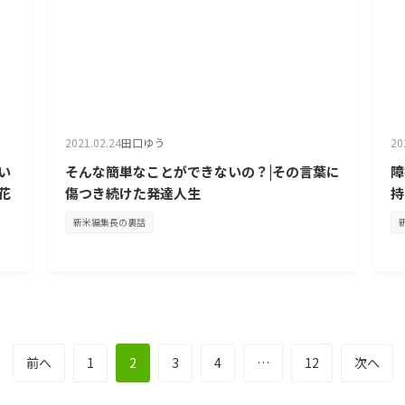
2021.02.24
田口ゆう
20
い
そんな簡単なことができないの？|その言葉に
障
花
傷つき続けた発達人生
持
新米編集長の裏話
前へ
1
2
3
4
…
12
次へ