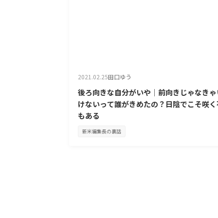
2021.02.25
田口ゆう
後ろ向きな自分がいや｜前向きじゃなきゃ
けないって誰がきめたの？日陰でこそ咲く
もある
新米編集長の裏話
投
稿