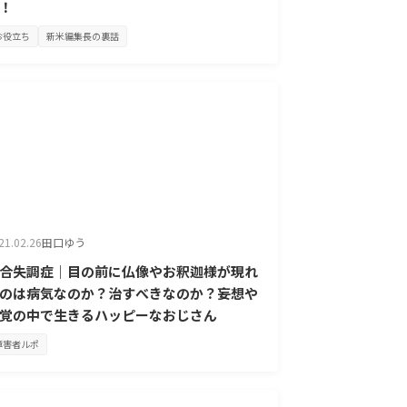
！
お役立ち
新米編集長の裏話
21.02.26
田口ゆう
合失調症｜目の前に仏像やお釈迦様が現れ
のは病気なのか？治すべきなのか？妄想や
覚の中で生きるハッピーなおじさん
障害者ルポ