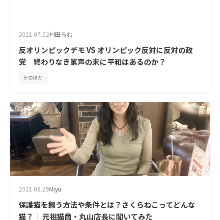
2021.07.02
村田らむ
反オリンピックデモ VS オリンピック反対に反対の政
党 終わりなき罵声の末に平和はあるのか？
そのほか
2021.06.29
Miyu
保護猫を飼う方法や条件とは？さくらねこってどんな
猫？｜ 元祖猫商・丸山店長に聞いてみた